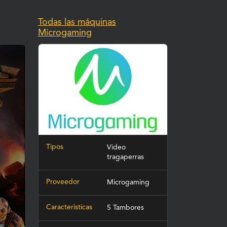
Todas las máquinas
Microgaming
Tipos
Video
tragaperras
Proveedor
Microgaming
Caracteristicas
5 Tambores