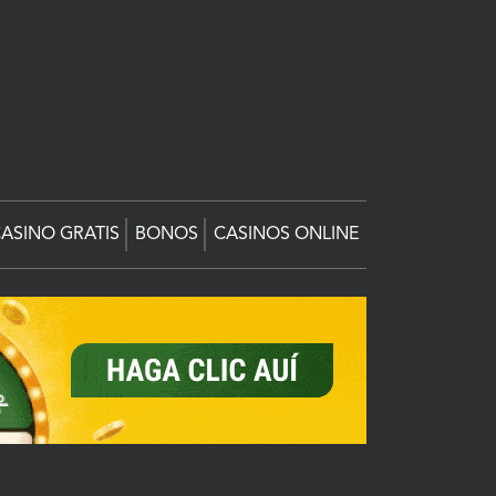
ASINO GRATIS
BONOS
CASINOS ONLINE