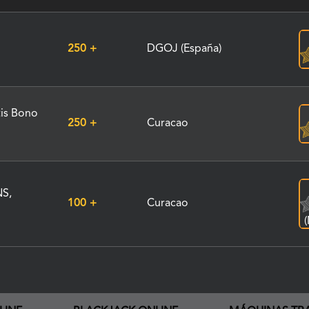
250 +
DGOJ (España)
tis Bono
250 +
Curacao
NS,
100 +
Curacao
(