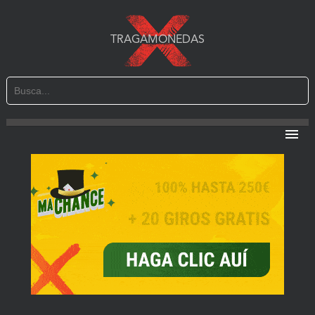
TRAGAMONEDAS