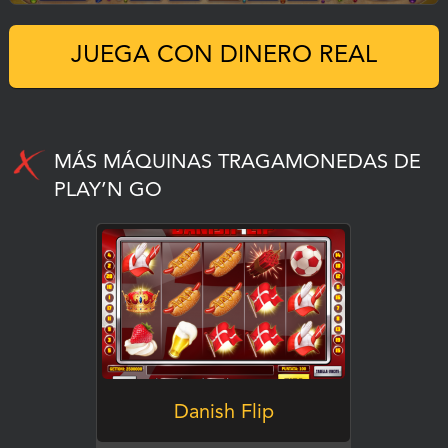
JUEGA CON DINERO REAL
MÁS MÁQUINAS TRAGAMONEDAS DE
PLAY’N GO
JUEGA
Danish Flip