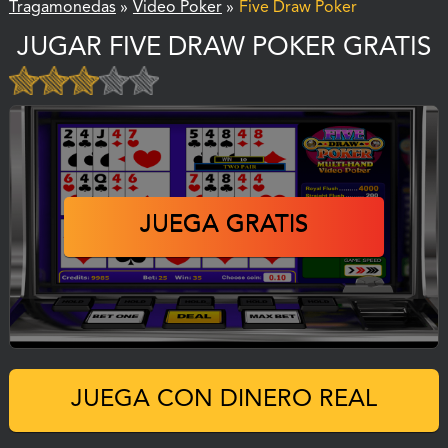
Tragamonedas
»
Video Poker
»
Five Draw Poker
JUGAR FIVE DRAW POKER GRATIS
JUEGA GRATIS
JUEGA CON DINERO REAL