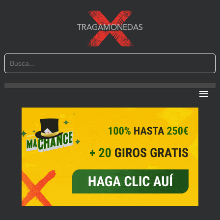
TRAGAMONEDAS