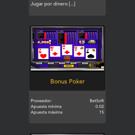
Jugar por dinero [...]
JUEGA
Bonus Poker
Proveedor:
BetSoft
Apuesta mínima
0.02
Apuesta máxima
15