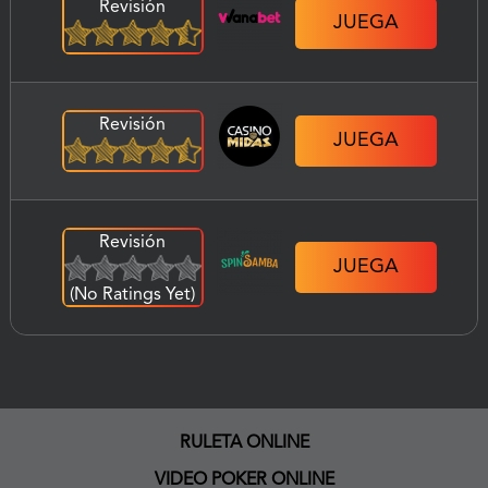
Revisión
JUEGA
Revisión
JUEGA
Revisión
JUEGA
(No Ratings Yet)
RULETA ONLINE
VIDEO POKER ONLINE