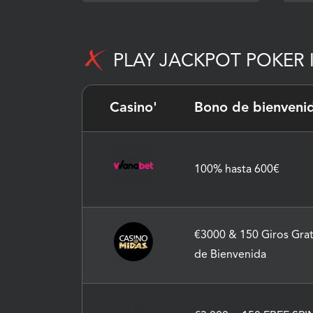
PLAY JACKPOT POKER 
Casino'
Bono de bienveni
100% hasta 600€
€3000 & 150 Giros Gra
de Bienvenida