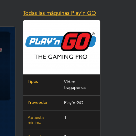
Todas las máquinas Play’n GO
Tipos
Video
tragaperras
Proveedor
Play’n GO
Apuesta
1
mínima