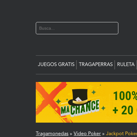
JUEGOS GRATIS
TRAGAPERRAS
RULETA
Tragamonedas
»
Video Poker
»
Jackpot Poke