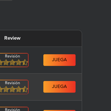
Review
Revisión
JUEGA
Revisión
JUEGA
Revisión