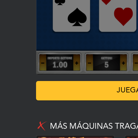
JUEG
MÁS MÁQUINAS TRAG