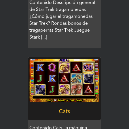
Contenido Descripción general
de Star Trek tragamonedas
¿Cómo jugar el tragamonedas
Star Trek? Rondas bonos de
tragaperras Star Trek Juegue
Stark [...]
JUEGA
Cats
Contenido Cats, la máquina