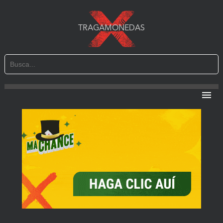
TRAGAMONEDAS