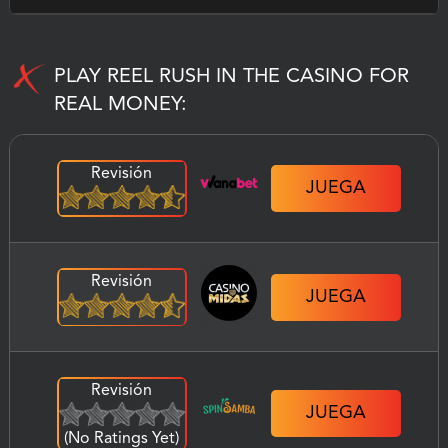
PLAY REEL RUSH IN THE CASINO FOR
REAL MONEY:
Revisión
JUEGA
Revisión
JUEGA
Revisión
JUEGA
(No Ratings Yet)