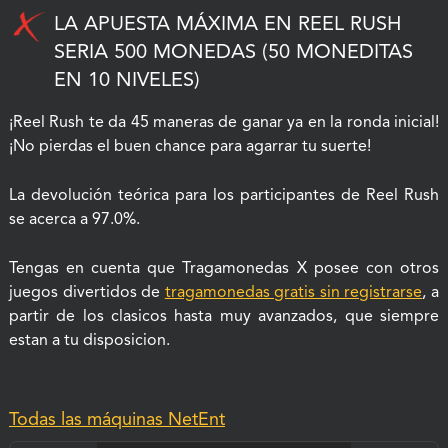
LA APUESTA MÁXIMA EN REEL RUSH
SERIA 500 MONEDAS (50 MONEDITAS
EN 10 NIVELES)
¡Reel Rush te da 45 maneras de ganar ya en la ronda inicial!
¡No pierdas el buen chance para agarrar tu suerte!
La devolución teórica para los participantes de Reel Rush
se acerca a 97.0%.
Tengas en cuenta que Tragamonedas X posee con otros
juegos divertidos de
tragamonedas gratis sin registrarse
, a
partir de los clasicos hasta muy avanzados, que siempre
estan a tu disposicion.
Todas las máquinas NetEnt