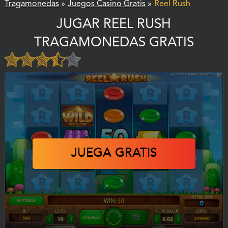
Tragamonedas
»
Juegos Casino Gratis
»
Reel Rush
JUGAR REEL RUSH
TRAGAMONEDAS GRATIS
JUEGA GRATIS