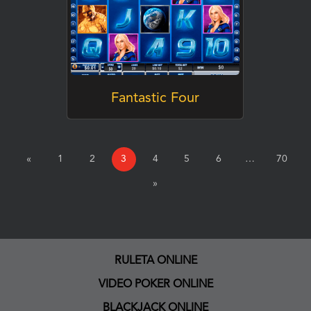
Fantastic Four
«
1
2
3
4
5
6
…
70
»
RULETA ONLINE
VIDEO POKER ONLINE
BLACKJACK ONLINE