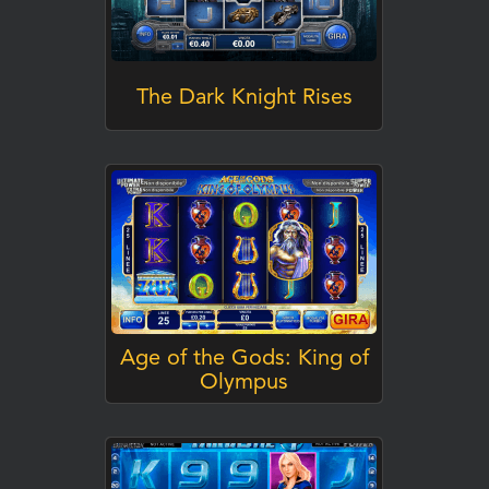
The Dark Knight Rises
JUEGA
Age of the Gods: King of
Olympus
JUEGA