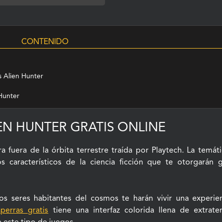
CONTENIDO
 Alien Hunter
Hunter
N HUNTER GRATIS ONLINE
fuera de la órbita terrestre traída por Playtech. La temáti
s característicos de la ciencia ficción que te otorgarán 
os seres habitantes del cosmos te harán vivir una experie
aperras gratis
tiene una interfaz colorida llena de extrater