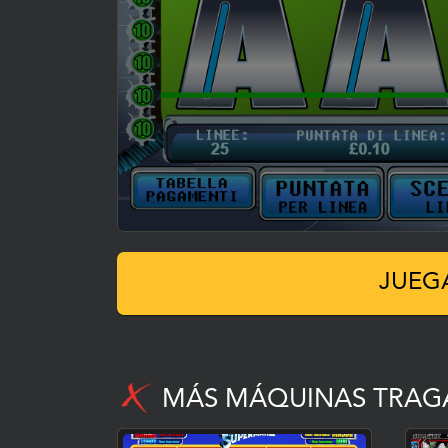
JUEG
MÁS MÁQUINAS TRAG