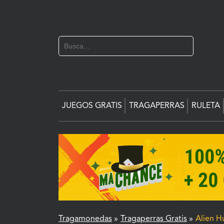
JUEGOS GRATIS
TRAGAPERRAS
RULETA
Tragamonedas
»
Tragaperras Gratis
»
Alien H