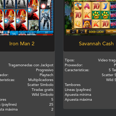
Iron Man 2
Savannah Cash
:
Tipos:
Video trag
Tragamonedas con Jackpot
Proveedor:
P
Progresivo
Caracteristicas:
5 T
edor:
Playtech
Scatter 
eristicas:
Multiplicadores
Wild 
Scatter Símbolo
Tambores
Tiradas gratis
Líneas (paylines)
Wild Símbolo
Apuesta mínima
ores
5
Apuesta máxima
 (paylines)
25
ta máxima
2