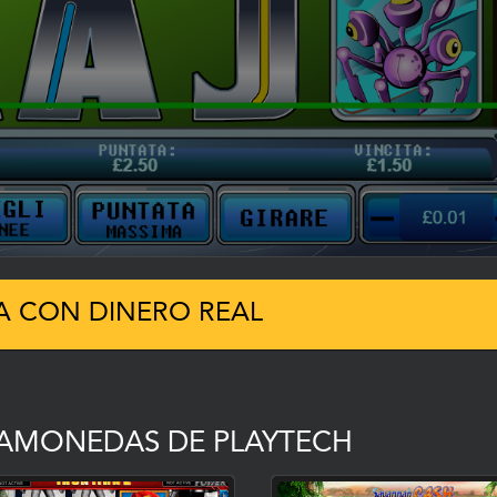
A CON DINERO REAL
AMONEDAS DE PLAYTECH