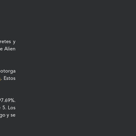
retes y
e Alien
 otorga
s
. Estos
97.69%.
 5. Los
go y se