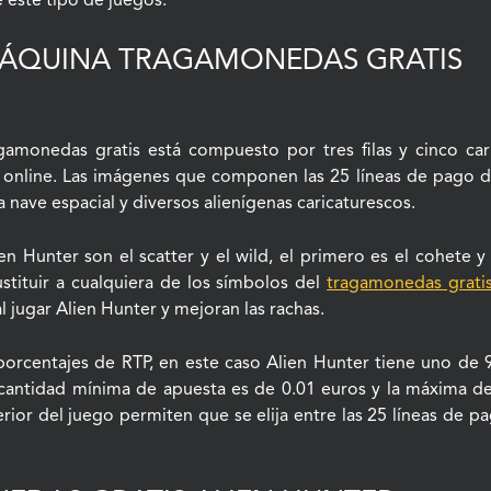
 este tipo de juegos.
MÁQUINA TRAGAMONEDAS GRATIS
gamonedas gratis está compuesto por tres filas y cinco car
 online. Las imágenes que componen las 25 líneas de pago d
a nave espacial y diversos alienígenas caricaturescos.
en Hunter son el scatter y el wild, el primero es el cohete y
ustituir a cualquiera de los símbolos del
tragamonedas grati
l jugar Alien Hunter y mejoran las rachas.
porcentajes de RTP, en este caso Alien Hunter tiene uno de 
 cantidad mínima de apuesta es de 0.01 euros y la máxima de
rior del juego permiten que se elija entre las 25 líneas de pa