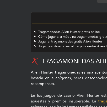
Tragamonedas Alien Hunter gratis online
Cómo jugar a la máquina tragamonedas gratis
Jugar al tragamonedas gratis Alien Hunter
Jugar por dinero real al tragamonedas Alien 
TRAGAMONEDAS ALIE
Alien Hunter tragamonedas es una aventura 
basada en alienígenas, seres desconocido
recompensas.
En los juegos de casino Alien Hunter est
apuestas y premios insuperable. La
trag