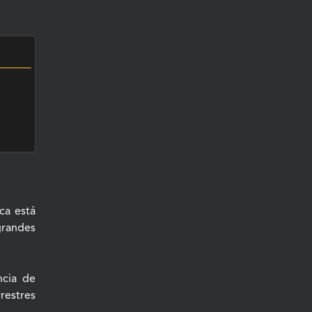
ca está
grandes
ncia de
restres