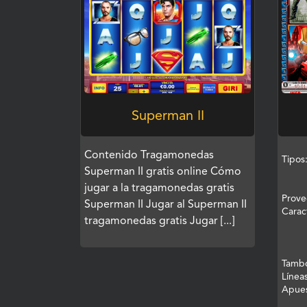
Superman II
Contenido Tragamonedas
Tipos
Superman II gratis online Cómo
jugar a la tragamonedas gratis
Prove
Superman II Jugar al Superman II
Caract
tragamonedas gratis Jugar [...]
Tamb
Líneas
Apues