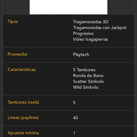
Tipos
Tragamonedas 3D
Tragamonedas con Jackpot
Progresivo
Video tragaperras
Proveedor
Playtech
Caracteristicas
5 Tambores
Ronda de Bono
Scatter Símbolo
Wild Símbolo
Tambores (reels)
5
Líneas (paylines)
40
Apuesta mínima
1