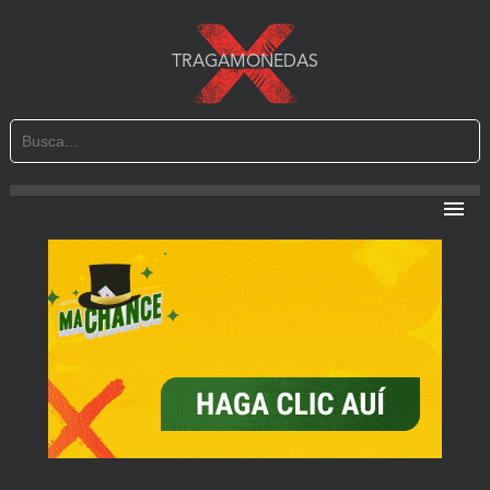
TRAGAMONEDAS