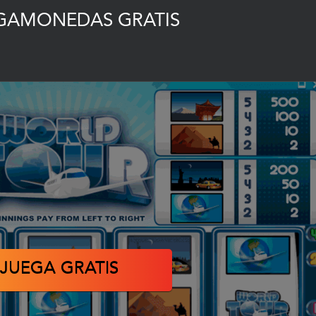
GAMONEDAS GRATIS
JUEGA GRATIS