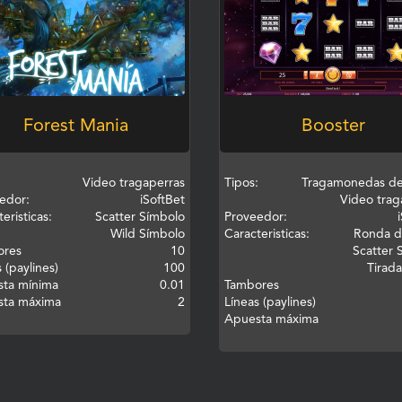
Forest Mania
Booster
:
Video tragaperras
Tipos:
Tragamonedas de
edor:
iSoftBet
Video trag
eristicas:
Scatter Símbolo
Proveedor:
Wild Símbolo
Caracteristicas:
Ronda d
ores
10
Scatter 
 (paylines)
100
Tirada
ta mínima
0.01
Tambores
ta máxima
2
Líneas (paylines)
Apuesta máxima