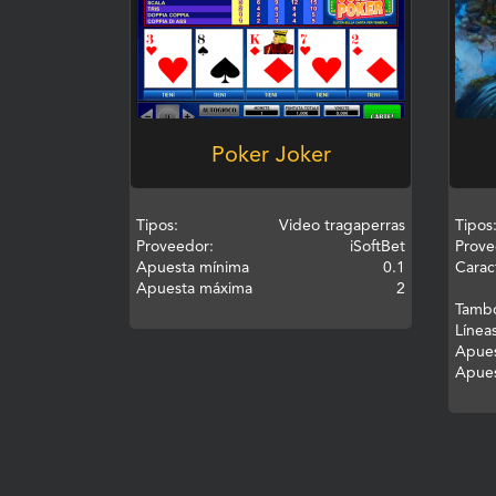
Poker Joker
Tipos:
Video tragaperras
Tipos
Proveedor:
iSoftBet
Prove
Apuesta mínima
0.1
Caract
Apuesta máxima
2
Tamb
Líneas
Apues
Apues