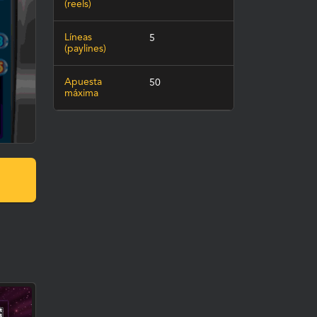
(reels)
Líneas
5
(paylines)
Apuesta
50
máxima