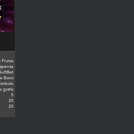
 Frutas
aperras
iSoftBet
e Bono
Símbolo
s gratis
5
25
25