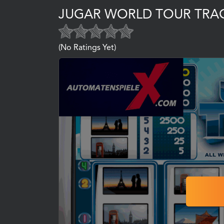
JUGAR WORLD TOUR TRA
(No Ratings Yet)