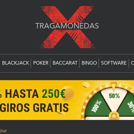
TRAGAMONEDAS
BLACKJACK
POKER
BACCARAT
BINGO
SOFTWARE
C
our